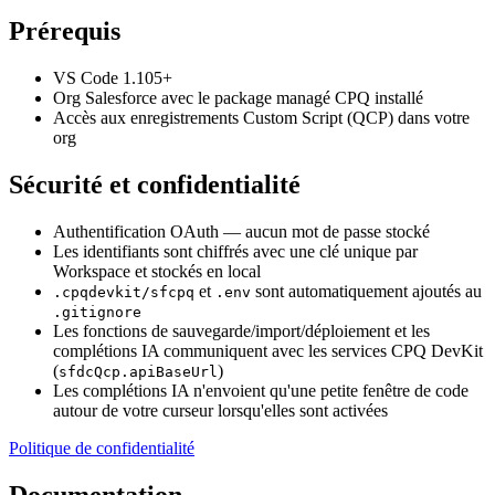
Prérequis
VS Code 1.105+
Org Salesforce avec le
package managé CPQ
installé
Accès aux enregistrements Custom Script (QCP) dans votre
org
Sécurité et confidentialité
Authentification OAuth
— aucun mot de passe stocké
Les identifiants sont chiffrés avec une clé unique par
Workspace et stockés en local
et
sont automatiquement ajoutés au
.cpqdevkit/sfcpq
.env
.gitignore
Les fonctions de sauvegarde/import/déploiement et les
complétions IA communiquent avec les services CPQ DevKit
(
)
sfdcQcp.apiBaseUrl
Les complétions IA n'envoient qu'une petite fenêtre de code
autour de votre curseur lorsqu'elles sont activées
Politique de confidentialité
Documentation