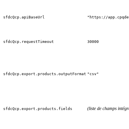
sfdcQcp.apiBaseUrl
"https://app.cpqde
sfdcQcp.requestTimeout
30000
sfdcQcp.export.products.outputFormat
"csv"
(liste de champs intégr
sfdcQcp.export.products.fields