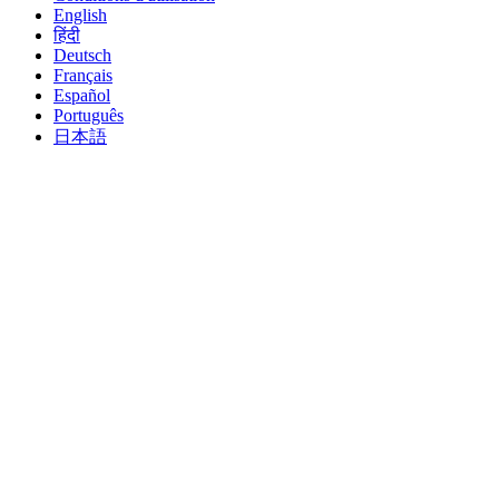
English
हिंदी
Deutsch
Français
Español
Português
日本語