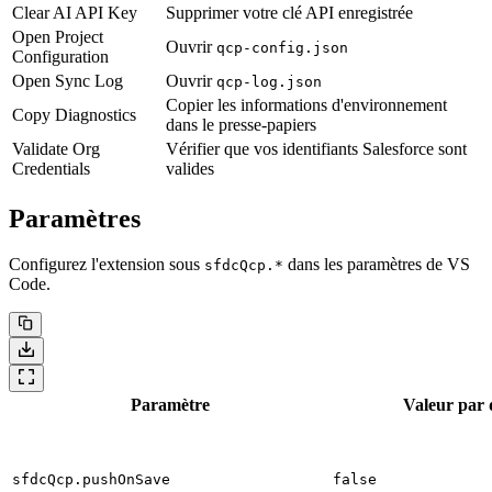
Clear AI API Key
Supprimer votre clé API enregistrée
Open Project
Ouvrir
qcp-config.json
Configuration
Open Sync Log
Ouvrir
qcp-log.json
Copier les informations d'environnement
Copy Diagnostics
dans le presse-papiers
Validate Org
Vérifier que vos identifiants Salesforce sont
Credentials
valides
Paramètres
Configurez l'extension sous
dans les paramètres de VS
sfdcQcp.*
Code.
Paramètre
Valeur par 
sfdcQcp.pushOnSave
false