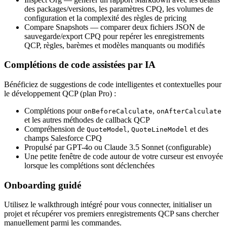
des packages/versions, les paramètres CPQ, les volumes de
configuration et la complexité des règles de pricing
Compare Snapshots
— comparer deux fichiers JSON de
sauvegarde/export CPQ pour repérer les enregistrements
QCP, règles, barèmes et modèles manquants ou modifiés
Complétions de code assistées par IA
Bénéficiez de suggestions de code intelligentes et contextuelles pour
le développement QCP (plan Pro) :
Complétions pour
,
onBeforeCalculate
onAfterCalculate
et les autres méthodes de callback QCP
Compréhension de
,
et des
QuoteModel
QuoteLineModel
champs Salesforce CPQ
Propulsé par GPT-4o ou Claude 3.5 Sonnet (configurable)
Une petite fenêtre de code autour de votre curseur est envoyée
lorsque les complétions sont déclenchées
Onboarding guidé
Utilisez le walkthrough intégré pour vous connecter, initialiser un
projet et récupérer vos premiers enregistrements QCP sans chercher
manuellement parmi les commandes.