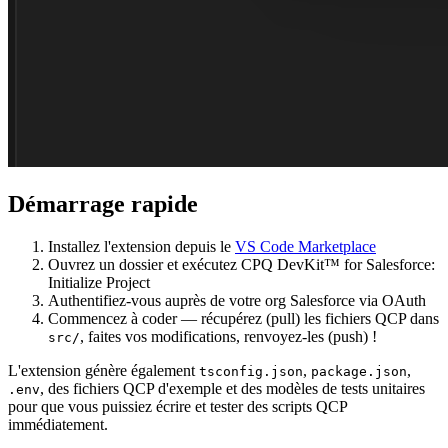
Démarrage rapide
Installez
l'extension depuis le
VS Code Marketplace
Ouvrez
un dossier et exécutez
CPQ DevKit™ for Salesforce:
Initialize Project
Authentifiez-vous
auprès de votre org Salesforce via OAuth
Commencez à coder
— récupérez (pull) les fichiers QCP dans
, faites vos modifications, renvoyez-les (push) !
src/
L'extension génère également
,
,
tsconfig.json
package.json
, des fichiers QCP d'exemple et des modèles de tests unitaires
.env
pour que vous puissiez écrire et tester des scripts QCP
immédiatement.