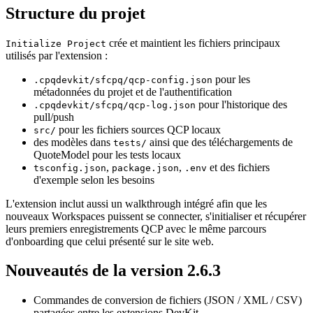
Structure du projet
crée et maintient les fichiers principaux
Initialize Project
utilisés par l'extension :
pour les
.cpqdevkit/sfcpq/qcp-config.json
métadonnées du projet et de l'authentification
pour l'historique des
.cpqdevkit/sfcpq/qcp-log.json
pull/push
pour les fichiers sources QCP locaux
src/
des modèles dans
ainsi que des téléchargements de
tests/
QuoteModel pour les tests locaux
,
,
et des fichiers
tsconfig.json
package.json
.env
d'exemple selon les besoins
L'extension inclut aussi un walkthrough intégré afin que les
nouveaux Workspaces puissent se connecter, s'initialiser et récupérer
leurs premiers enregistrements QCP avec le même parcours
d'onboarding que celui présenté sur le site web.
Nouveautés de la version 2.6.3
Commandes de conversion de fichiers (JSON / XML / CSV)
partagées entre les extensions DevKit