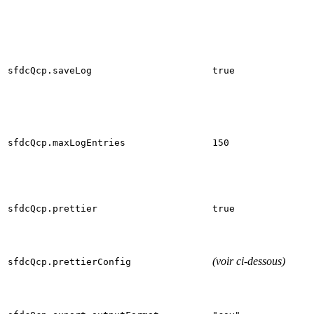
sfdcQcp.saveLog
true
sfdcQcp.maxLogEntries
150
sfdcQcp.prettier
true
(voir ci-dessous)
sfdcQcp.prettierConfig