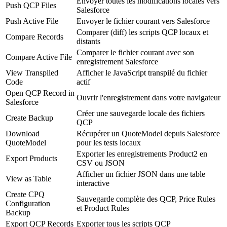
Envoyer toutes les modifications locales vers
Push QCP Files
Salesforce
Push Active File
Envoyer le fichier courant vers Salesforce
Comparer (diff) les scripts QCP locaux et
Compare Records
distants
Comparer le fichier courant avec son
Compare Active File
enregistrement Salesforce
View Transpiled
Afficher le JavaScript transpilé du fichier
Code
actif
Open QCP Record in
Ouvrir l'enregistrement dans votre navigateur
Salesforce
Créer une sauvegarde locale des fichiers
Create Backup
QCP
Download
Récupérer un QuoteModel depuis Salesforce
QuoteModel
pour les tests locaux
Exporter les enregistrements Product2 en
Export Products
CSV ou JSON
Afficher un fichier JSON dans une table
View as Table
interactive
Create CPQ
Sauvegarde complète des QCP, Price Rules
Configuration
et Product Rules
Backup
Export QCP Records
Exporter tous les scripts QCP