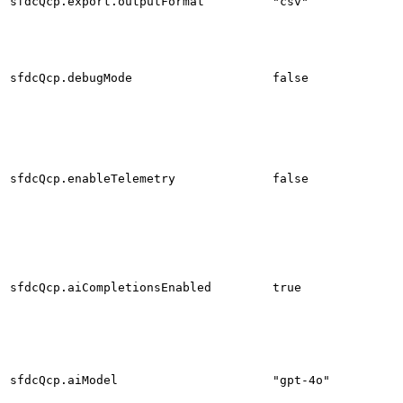
sfdcQcp.export.outputFormat
"csv"
sfdcQcp.debugMode
false
sfdcQcp.enableTelemetry
false
sfdcQcp.aiCompletionsEnabled
true
sfdcQcp.aiModel
"gpt-4o"