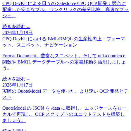
CPQ DevKit による日々の Salesforce CPQ QCP 開発：競合に
配慮した安全なプル、ワンクリックの差分比較、高速なプッ
シュ。
続きを読む
→
2026年1月18日
CPQ DevKit における BML/BMQL の生産性向上：フォーマ
ット、スニペット、ナビゲーション
Format Document、豊富なスニペット、そして util./commerce.
関数や BMQL データテーブルへの定義移動を活用しましょ
う。
続きを読む
→
2026年1月17日
実際の QuoteModel データを使った、より速い QCP 開発とテ
スト
QuoteModel の JSON を /data に取得し、エッジケースをロー
カルで再現し、QCP スクリプトのユニットテストを構築し
ましょう。