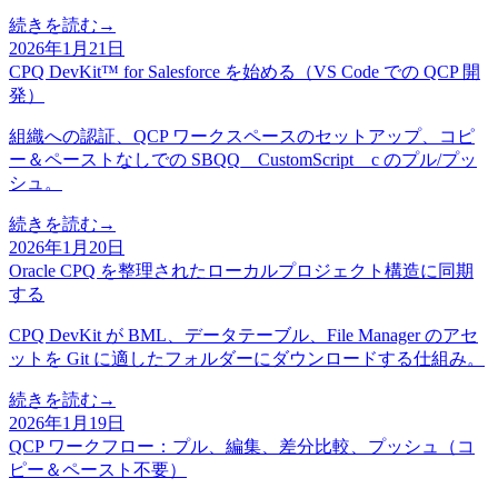
続きを読む
→
2026年1月21日
CPQ DevKit™ for Salesforce を始める（VS Code での QCP 開
発）
組織への認証、QCP ワークスペースのセットアップ、コピ
ー＆ペーストなしでの SBQQ__CustomScript__c のプル/プッ
シュ。
続きを読む
→
2026年1月20日
Oracle CPQ を整理されたローカルプロジェクト構造に同期
する
CPQ DevKit が BML、データテーブル、File Manager のアセ
ットを Git に適したフォルダーにダウンロードする仕組み。
続きを読む
→
2026年1月19日
QCP ワークフロー：プル、編集、差分比較、プッシュ（コ
ピー＆ペースト不要）