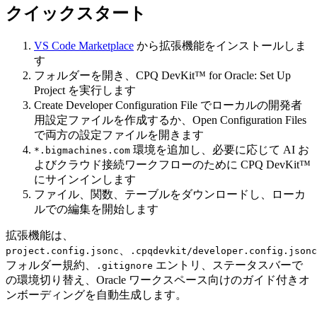
クイックスタート
VS Code Marketplace
から拡張機能を
インストール
しま
す
フォルダーを
開き
、
CPQ DevKit™ for Oracle: Set Up
Project
を実行します
Create Developer Configuration File
でローカルの開発者
用設定ファイルを
作成
するか、
Open Configuration Files
で両方の設定ファイルを開きます
環境を
追加
し、必要に応じて AI お
*.bigmachines.com
よびクラウド接続ワークフローのために CPQ DevKit™
にサインインします
ファイル、関数、テーブルを
ダウンロード
し、ローカ
ルでの編集を開始します
拡張機能は、
、
project.config.jsonc
.cpqdevkit/developer.config.jsonc
フォルダー規約、
エントリ、ステータスバーで
.gitignore
の環境切り替え、Oracle ワークスペース向けのガイド付きオ
ンボーディングを自動生成します。