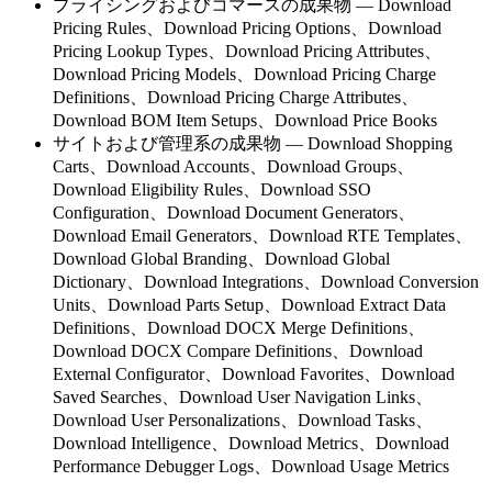
プライシングおよびコマースの成果物
—
Download
Pricing Rules
、
Download Pricing Options
、
Download
Pricing Lookup Types
、
Download Pricing Attributes
、
Download Pricing Models
、
Download Pricing Charge
Definitions
、
Download Pricing Charge Attributes
、
Download BOM Item Setups
、
Download Price Books
サイトおよび管理系の成果物
—
Download Shopping
Carts
、
Download Accounts
、
Download Groups
、
Download Eligibility Rules
、
Download SSO
Configuration
、
Download Document Generators
、
Download Email Generators
、
Download RTE Templates
、
Download Global Branding
、
Download Global
Dictionary
、
Download Integrations
、
Download Conversion
Units
、
Download Parts Setup
、
Download Extract Data
Definitions
、
Download DOCX Merge Definitions
、
Download DOCX Compare Definitions
、
Download
External Configurator
、
Download Favorites
、
Download
Saved Searches
、
Download User Navigation Links
、
Download User Personalizations
、
Download Tasks
、
Download Intelligence
、
Download Metrics
、
Download
Performance Debugger Logs
、
Download Usage Metrics