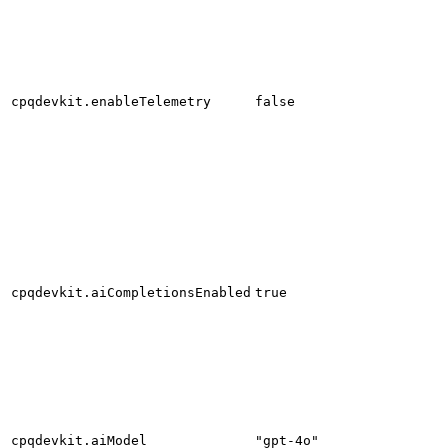
cpqdevkit.enableTelemetry
false
cpqdevkit.aiCompletionsEnabled
true
cpqdevkit.aiModel
"gpt-4o"