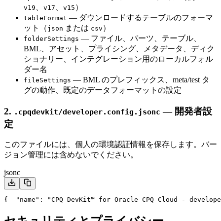
、
、
）
v19
v17
v15
— ダウンロードするテーブルのフォーマ
tableFormat
ット（
または
）
json
csv
— ファイル、パーツ、テーブル、
folderSettings
BML、アセット、プライシング、メタデータ、ディク
ショナリー、インテグレーション用のローカルフォル
ダー名
— BML のプレフィックス、meta/test タ
fileSettings
グの動作、既定のデータフォーマットの設定
2.
— 開発者設
.cpqdevkit/developer.config.jsonc
定
このファイルには、個人の環境認証情報を保存します。バー
ジョン管理には含めないでください。
jsonc
{
  "name": "CPQ DevKit™ for Oracle CPQ Cloud - develope