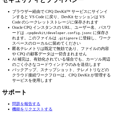
セキュリティとプライバシー
ブラウザー経由で CPQ DevKit™ サービスにサインイ
ンすると VS Code に戻り、DevKit セッションは VS
Code のシークレットストレージに保存されます
Oracle CPQ インスタンスの URL、ユーザー名、パスワ
ードは
に保存さ
.cpqdevkit/developer.config.jsonc
れます。このファイルは
に登録し、ワーク
.gitignore
スペースのローカルに留めてください
匿名テレメトリは既定で無効であり、ファイルの内容
や CPQ の顧客データは一切含まれません
AI 補完は、有効化されている場合でも、カーソル周辺
のごく小さなコードウィンドウのみを送信します
バックアップ、スナップショット、テレメトリなどの
クラウド接続ワークフローは、CPQ DevKit が管理する
サービスを使用します
サポート
問題を報告する
機能をリクエストする