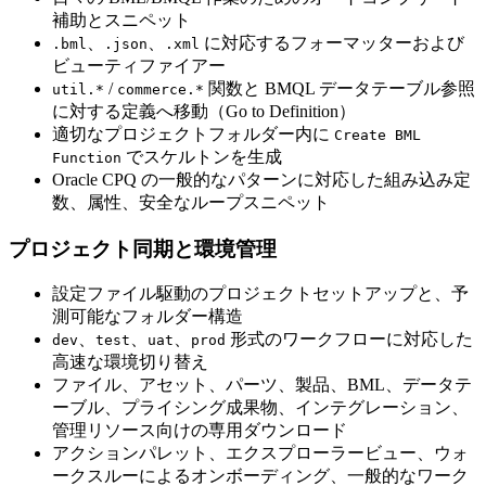
補助とスニペット
、
、
に対応するフォーマッターおよび
.bml
.json
.xml
ビューティファイアー
/
関数と BMQL データテーブル参照
util.*
commerce.*
に対する定義へ移動（Go to Definition）
適切なプロジェクトフォルダー内に
Create BML
でスケルトンを生成
Function
Oracle CPQ の一般的なパターンに対応した組み込み定
数、属性、安全なループスニペット
プロジェクト同期と環境管理
設定ファイル駆動のプロジェクトセットアップと、予
測可能なフォルダー構造
、
、
、
形式のワークフローに対応した
dev
test
uat
prod
高速な環境切り替え
ファイル、アセット、パーツ、製品、BML、データテ
ーブル、プライシング成果物、インテグレーション、
管理リソース向けの専用ダウンロード
アクションパレット、エクスプローラービュー、ウォ
ークスルーによるオンボーディング、一般的なワーク