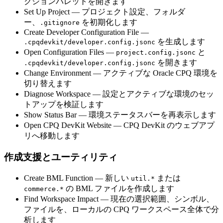
クションパレットを開きます
Set Up Project
— プロジェクト設定、フォルダ
ー、
を初期化します
.gitignore
Create Developer Configuration File
—
を生成します
.cpqdevkit/developer.config.jsonc
Open Configuration Files
—
と
project.config.jsonc
を開きます
.cpqdevkit/developer.config.jsonc
Change Environment
— アクティブな Oracle CPQ 環境を
切り替えます
Diagnose Workspace
— 設定とアクティブな環境のセッ
トアップを検証します
Show Status Bar
— 環境ステータスバーを再表示します
Open CPQ DevKit Website
— CPQ DevKit のウェブアプ
リへ移動します
作成支援とユーティリティ
Create BML Function
— 新しい
または
util.*
の BML ファイルを作成します
commerce.*
Find Workspace Impact
— 現在の選択範囲、シンボル、
ファイルを、ローカルの CPQ ワークスペース全体で分
析します