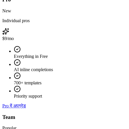
New
Individual pros
$9
/mo
Everything in Free
AI inline completions
700+ templates
Priority support
Pro में अपग्रेड
Team
Popular