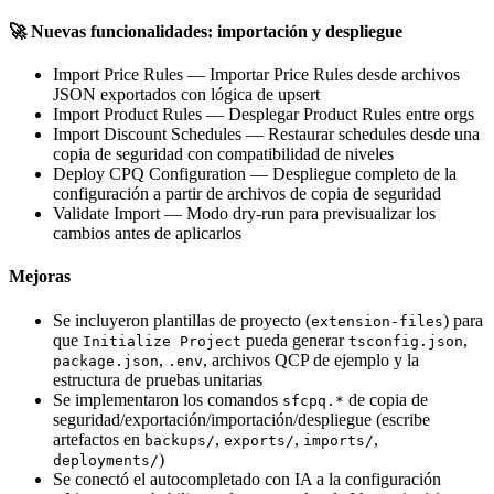
🚀 Nuevas funcionalidades: importación y despliegue
Import Price Rules
— Importar Price Rules desde archivos
JSON exportados con lógica de upsert
Import Product Rules
— Desplegar Product Rules entre orgs
Import Discount Schedules
— Restaurar schedules desde una
copia de seguridad con compatibilidad de niveles
Deploy CPQ Configuration
— Despliegue completo de la
configuración a partir de archivos de copia de seguridad
Validate Import
— Modo dry-run para previsualizar los
cambios antes de aplicarlos
Mejoras
Se incluyeron plantillas de proyecto (
) para
extension-files
que
pueda generar
,
Initialize Project
tsconfig.json
,
, archivos QCP de ejemplo y la
package.json
.env
estructura de pruebas unitarias
Se implementaron los comandos
de copia de
sfcpq.*
seguridad/exportación/importación/despliegue (escribe
artefactos en
,
,
,
backups/
exports/
imports/
)
deployments/
Se conectó el autocompletado con IA a la configuración