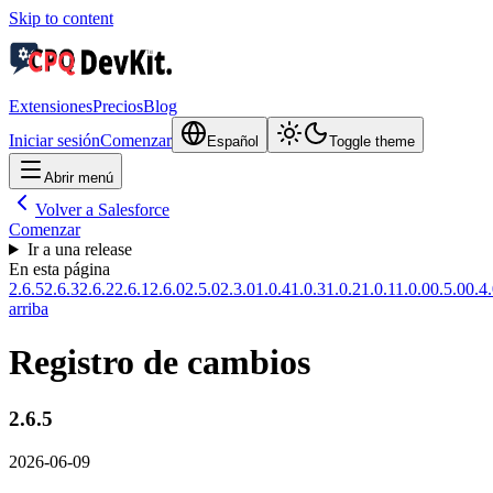
Skip to content
Extensiones
Precios
Blog
Iniciar sesión
Comenzar
Español
Toggle theme
Abrir menú
Volver a Salesforce
Comenzar
Ir a una release
En esta página
2.6.5
2.6.3
2.6.2
2.6.1
2.6.0
2.5.0
2.3.0
1.0.4
1.0.3
1.0.2
1.0.1
1.0.0
0.5.0
0.4
arriba
Registro de cambios
2.6.5
2026-06-09