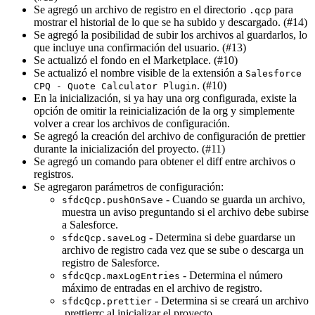
Se agregó un archivo de registro en el directorio
para
.qcp
mostrar el historial de lo que se ha subido y descargado. (#14)
Se agregó la posibilidad de subir los archivos al guardarlos, lo
que incluye una confirmación del usuario. (#13)
Se actualizó el fondo en el Marketplace. (#10)
Se actualizó el nombre visible de la extensión a
Salesforce
. (#10)
CPQ - Quote Calculator Plugin
En la inicialización, si ya hay una org configurada, existe la
opción de omitir la reinicialización de la org y simplemente
volver a crear los archivos de configuración.
Se agregó la creación del archivo de configuración de prettier
durante la inicialización del proyecto. (#11)
Se agregó un comando para obtener el diff entre archivos o
registros.
Se agregaron parámetros de configuración:
- Cuando se guarda un archivo,
sfdcQcp.pushOnSave
muestra un aviso preguntando si el archivo debe subirse
a Salesforce.
- Determina si debe guardarse un
sfdcQcp.saveLog
archivo de registro cada vez que se sube o descarga un
registro de Salesforce.
- Determina el número
sfdcQcp.maxLogEntries
máximo de entradas en el archivo de registro.
- Determina si se creará un archivo
sfdcQcp.prettier
.prettierrc al inicializar el proyecto.