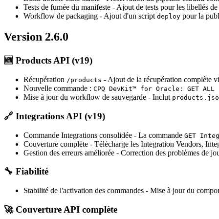
Tests de fumée du manifeste
- Ajout de tests pour les libellés 
Workflow de packaging
- Ajout d'un script
pour la publ
deploy
Version 2.6.0
🆕
Products API (v19)
Récupération
- Ajout de la récupération complète v
/products
Nouvelle commande :
CPQ DevKit™ for Oracle: GET ALL 
Mise à jour du workflow de sauvegarde
- Inclut
products.jso
🔗
Integrations API (v19)
Commande Integrations consolidée
- La commande
GET Inte
Couverture complète
- Télécharge les Integration Vendors, Inte
Gestion des erreurs améliorée
- Correction des problèmes de jour
🔧
Fiabilité
Stabilité de l'activation des commandes
- Mise à jour du comport
🚀
Couverture API complète