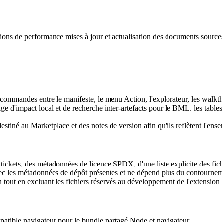
ions de performance mises à jour et actualisation des documents sourc
commandes entre le manifeste, le menu Action, l'explorateur, les walkthro
d'impact local et de recherche inter-artefacts pour le BML, les tables de
iné au Marketplace et des notes de version afin qu'ils reflètent l'en
 tickets, des métadonnées de licence SPDX, d'une liste explicite des fic
c les métadonnées de dépôt présentes et ne dépend plus du contournem
tout en excluant les fichiers réservés au développement de l'extension 
patible navigateur pour le bundle partagé Node et navigateur.