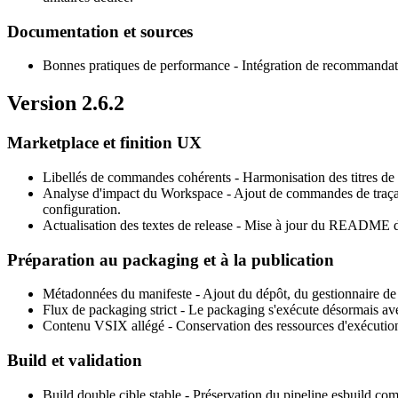
Documentation et sources
Bonnes pratiques de performance
- Intégration de recommandat
Version 2.6.2
Marketplace et finition UX
Libellés de commandes cohérents
- Harmonisation des titres de 
Analyse d'impact du Workspace
- Ajout de commandes de traçage 
configuration.
Actualisation des textes de release
- Mise à jour du README dest
Préparation au packaging et à la publication
Métadonnées du manifeste
- Ajout du dépôt, du gestionnaire de
Flux de packaging strict
- Le packaging s'exécute désormais ave
Contenu VSIX allégé
- Conservation des ressources d'exécution 
Build et validation
Build double cible stable
- Préservation du pipeline esbuild com