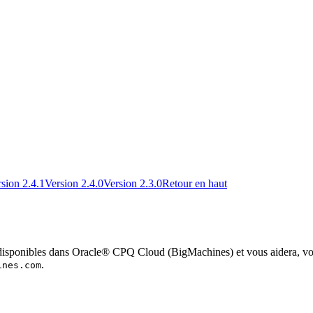
sion 2.4.1
Version 2.4.0
Version 2.3.0
Retour en haut
isponibles dans Oracle® CPQ Cloud (BigMachines) et vous aidera, vous 
.
ines.com