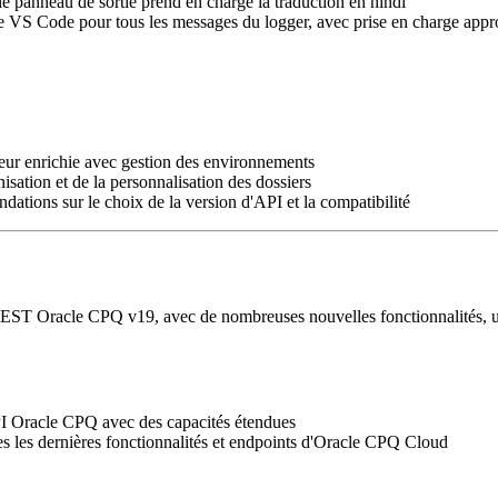
e panneau de sortie prend en charge la traduction en hindi
e VS Code pour tous les messages du logger, avec prise en charge appr
ur enrichie avec gestion des environnements
isation et de la personnalisation des dossiers
ations sur le choix de la version d'API et la compatibilité
REST Oracle CPQ v19, avec de nombreuses nouvelles fonctionnalités, une 
PI Oracle CPQ avec des capacités étendues
es les dernières fonctionnalités et endpoints d'Oracle CPQ Cloud