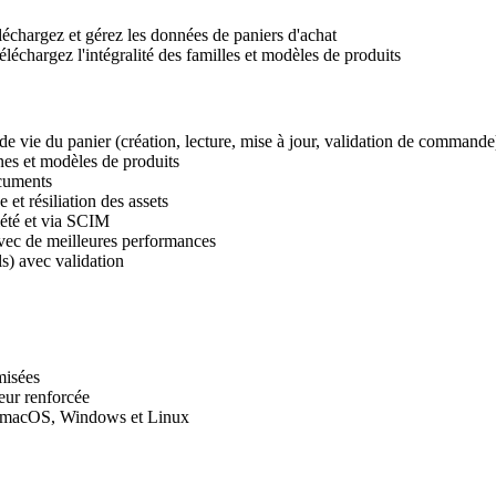
échargez et gérez les données de paniers d'achat
éléchargez l'intégralité des familles et modèles de produits
de vie du panier (création, lecture, mise à jour, validation de commande
nes et modèles de produits
ocuments
 et résiliation des assets
iété et via SCIM
ec de meilleures performances
s) avec validation
misées
eur renforcée
c macOS, Windows et Linux