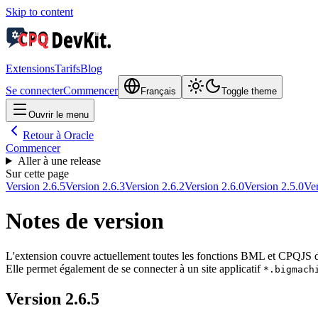
Skip to content
Extensions
Tarifs
Blog
Se connecter
Commencer
Français
Toggle theme
Ouvrir le menu
Retour à Oracle
Commencer
Aller à une release
Sur cette page
Version 2.6.5
Version 2.6.3
Version 2.6.2
Version 2.6.0
Version 2.5.0
Ver
Notes de version
L'extension couvre actuellement toutes les fonctions BML et CPQJS d
Elle permet également de se connecter à un site applicatif
*.bigmach
Version 2.6.5