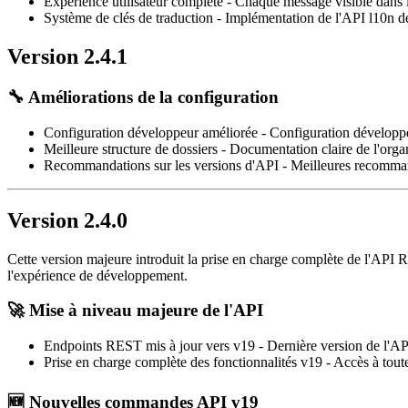
Expérience utilisateur complète
- Chaque message visible dans l
Système de clés de traduction
- Implémentation de l'API l10n d
Version 2.4.1
🔧
Améliorations de la configuration
Configuration développeur améliorée
- Configuration développe
Meilleure structure de dossiers
- Documentation claire de l'organ
Recommandations sur les versions d'API
- Meilleures recommand
Version 2.4.0
Cette version majeure introduit la prise en charge complète de l'API 
l'expérience de développement.
🚀
Mise à niveau majeure de l'API
Endpoints REST mis à jour vers v19
- Dernière version de l'A
Prise en charge complète des fonctionnalités v19
- Accès à tout
🆕
Nouvelles commandes API v19