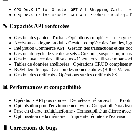
- Tél
CPQ DevKit™ for Oracle: GET ALL Shopping Carts
- T
CPQ DevKit™ for Oracle: GET ALL Product Catalog
🔧
Capacités API renforcées
Gestion des paniers d'achat
- Opérations complètes sur le cycle 
Accès au catalogue produit
- Gestion complète des familles, lig
Intégration Commerce API
- Gestion des transactions et des d
Gestion du cycle de vie des assets
- Création, suspension, reprise
Gestion avancée des utilisateurs
- Opérations utilisateur par soc
Tables de données améliorées
- Opérations CRUD complètes av
BOM Item Setups
- Gestion des nomenclatures (Bill of Material
Gestion des certificats
- Opérations sur les certificats SSL
📊
Performances et compatibilité
Opérations API plus rapides
- Requêtes et réponses HTTP opti
Optimisation pour l'environnement web
- Compatibilité navigat
Prise en charge multiplateforme
- Compatibilité améliorée ave
Optimisation de la mémoire
- Empreinte réduite de l'extension
🐛
Corrections de bugs