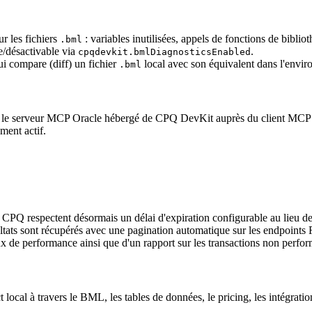
ur les fichiers
: variables inutilisées, appels de fonctions de biblio
.bml
e/désactivable via
.
cpqdevkit.bmlDiagnosticsEnabled
 compare (diff) un fichier
local avec son équivalent dans l'envi
.bml
s le serveur MCP Oracle hébergé de CPQ DevKit auprès du client MCP d
ment actif.
PQ respectent désormais un délai d'expiration configurable au lieu de 
ltats sont récupérés avec une pagination automatique sur les endpoint
x de performance ainsi que d'un rapport sur les transactions non perfor
local à travers le BML, les tables de données, le pricing, les intégration