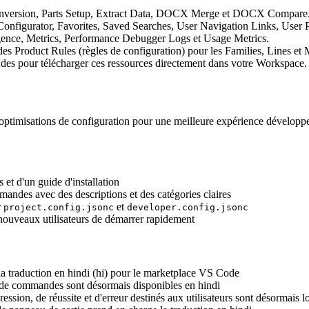
 Conversion, Parts Setup, Extract Data, DOCX Merge et DOCX Compare
 Configurator, Favorites, Saved Searches, User Navigation Links, User P
ligence, Metrics, Performance Debugger Logs et Usage Metrics.
des Product Rules (règles de configuration) pour les Families, Lines et 
es pour télécharger ces ressources directement dans votre Workspace.
optimisations de configuration pour une meilleure expérience développe
et d'un guide d'installation
andes avec des descriptions et des catégories claires
r
et
project.config.jsonc
developer.config.jsonc
nouveaux utilisateurs de démarrer rapidement
la traduction en hindi (hi) pour le marketplace VS Code
ns de commandes sont désormais disponibles en hindi
ssion, de réussite et d'erreur destinés aux utilisateurs sont désormais l