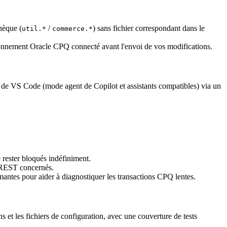
thèque (
/
) sans fichier correspondant dans le
util.*
commerce.*
ronnement Oracle CPQ connecté avant l'envoi de vos modifications.
e VS Code (mode agent de Copilot et assistants compatibles) via un
rester bloqués indéfiniment.
s REST concernés.
mantes pour aider à diagnostiquer les transactions CPQ lentes.
s et les fichiers de configuration, avec une couverture de tests