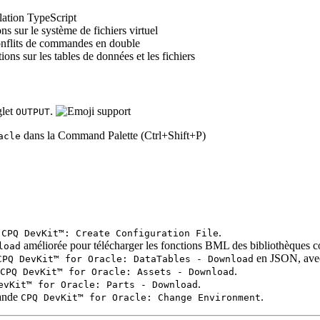
lation TypeScript
ns sur le système de fichiers virtuel
onflits de commandes en double
ons sur les tables de données et les fichiers
glet
.
OUTPUT
dans la Command Palette (Ctrl+Shift+P)
acle
e
.
CPQ DevKit™: Create Configuration File
améliorée pour télécharger les fonctions BML des bibliothèques c
load
en JSON, ave
CPQ DevKit™ for Oracle: DataTables - Download
.
CPQ DevKit™ for Oracle: Assets - Download
.
evKit™ for Oracle: Parts - Download
mande
.
CPQ DevKit™ for Oracle: Change Environment