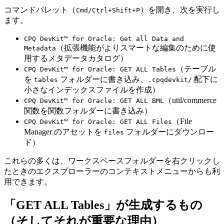
コマンドパレット（
）を開き、次を実行し
Cmd/Ctrl+Shift+P
ます。
CPQ DevKit™ for Oracle: Get all Data and
（拡張機能がよりスマートな編集のために使
Metadata
用するメタデータカタログ）
（テーブル
CPQ DevKit™ for Oracle: GET ALL Tables
を
フォルダーに書き込み、
配下に
tables
.cpqdevkit/
小さなインデックスファイルを作成）
（util/commerce
CPQ DevKit™ for Oracle: GET ALL BML
関数を関数フォルダーに書き込み）
（File
CPQ DevKit™ for Oracle: GET ALL Files
Manager のアセットを
フォルダーにダウンロー
files
ド）
これらの多くは、ワークスペースフォルダーを右クリックし
たときのエクスプローラーのコンテキストメニューからも利
用できます。
「GET ALL Tables」が生成するもの
（そしてそれが重要な理由）