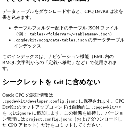
データテーブルをダウンロードすると、CPQ DevKit は次を
書き込みます。
テーブルフォルダー配下のテーブル JSON ファイル
（例：
）
_tables/<folderVar>/<TableName>.json
のデータテーブル
.cpqdevkit/ocpq/data-tables.json
インデックス
このインデックスは、ナビゲーション機能（BML 内の
BMQL 文字列からの「定義へ移動」など）で使用されま
す。
シークレットを Git に含めない
Oracle CPQ の認証情報は
に保存されます。CPQ
.cpqdevkit/developer.config.jsonc
DevKit のセットアップコマンドは自動的に
.cpqdevkit/**
を
に追加します。この状態を維持し、バージョ
.gitignore
ン管理には
（およびダウンロードし
project.config.jsonc
た CPQ アセット）だけをコミットしてください。