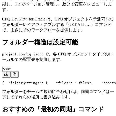
期し、Git でバージョン管理し、差分で変更をレビューしま
す。
CPQ DevKit™ for Oracle は、CPQ オブジェクトを予測可能な
フォルダーレイアウトにプルする「GET ALL …」コマンド
で、まさにそのワークフローを提供します。
フォルダー構造は設定可能
で、各 CPQ オブジェクトタイプのロ
project.config.jsonc
ーカルでの配置先を制御します。
jsonc
{
  "folderSettings": {
    "files": "_files",
    "assets
フォルダーをチームの規約に合わせれば、同期コマンドは一
貫してそれらの場所に書き込みます。
おすすめの「最初の同期」コマンド