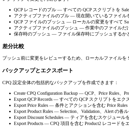
QCP レコードのプル
— すべての QCP スクリプトを Sal
アクティブファイルのプル
— 現在開いているファイルを S
QCP ファイルのプッシュ
— ローカルの変更をすべて Sal
アクティブファイルのプッシュ
— 作業中のファイルだ
保存時のプッシュ
— ファイル保存時にプッシュするか
差分比較
プッシュ前に変更をレビューするため、ローカルファイルを Sa
バックアップとエクスポート
CPQ 設定全体の包括的なバックアップを作成できます：
Create CPQ Configuration Backup
— QCP、Price Rules、P
Export QCP Records
— すべての QCP スクリプトをエク
Export Price Rules
— 条件とアクションを含む Price Rul
Export Product Rules
— Selection、Validation、Ale
Export Discount Schedules
— ティアを含むスケジュール
Export Products
— CPQ 項目を含む Product2 レコード