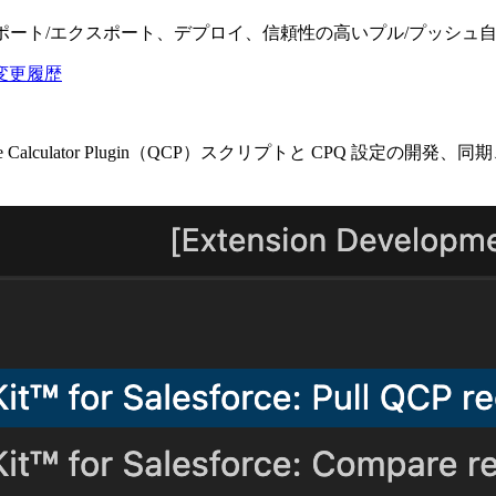
ンポート/エクスポート、デプロイ、信頼性の高いプル/プッシュ
変更履歴
te Calculator Plugin（QCP）スクリプトと CPQ 設定