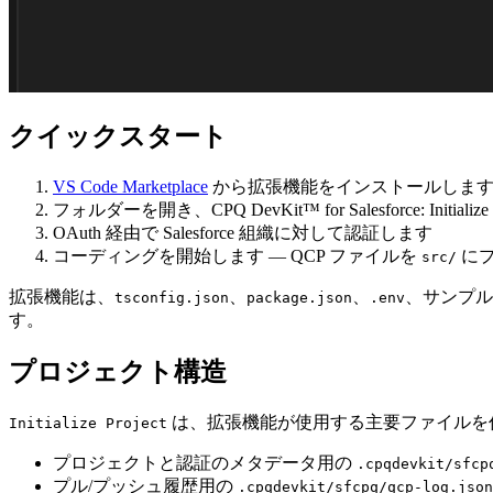
クイックスタート
VS Code Marketplace
から拡張機能を
インストール
しま
フォルダーを
開き
、
CPQ DevKit™ for Salesforce: Initialize 
OAuth 経由で Salesforce 組織に対して
認証
します
コーディングを開始
します — QCP ファイルを
にプ
src/
拡張機能は、
、
、
、サンプル
tsconfig.json
package.json
.env
す。
プロジェクト構造
は、拡張機能が使用する主要ファイルを
Initialize Project
プロジェクトと認証のメタデータ用の
.cpqdevkit/sfcp
プル/プッシュ履歴用の
.cpqdevkit/sfcpq/qcp-log.json