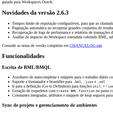
guiado para Workspaces Oracle.
Novidades da versão 2.6.3
Tempos limite de requisição configuráveis, para que as cham
Paginação automática ao recuperar grandes conjuntos de result
Recuperação de logs de performance e relatório de transações 
Análise de impacto do Workspace estendida cobrindo BML, tabel
Consulte as notas de versão completas em
CHANGELOG.md
.
Funcionalidades
Escrita de BML/BMQL
Auxiliares de autocompletar e snippets para o trabalho diá
Suporte a formatador e beautifier para
,
e
.bml
.json
.xml
Ir para a definição (Go to Definition) para funções
/
util.*
co
Geração de esqueletos com
na pasta co
Create BML Function
Constantes integradas, atributos e snippets de loop seguros p
Sync de projeto e gerenciamento de ambientes