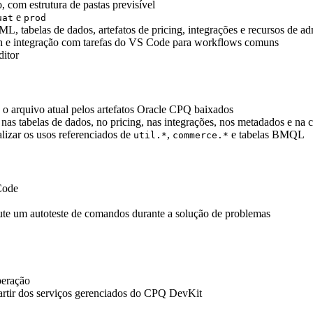
 com estrutura de pastas previsível
e
uat
prod
L, tabelas de dados, artefatos de pricing, integrações e recursos de ad
gh e integração com tarefas do VS Code para workflows comuns
ditor
u o arquivo atual pelos artefatos Oracle CPQ baixados
nas tabelas de dados, no pricing, nas integrações, nos metadados e na 
lizar os usos referenciados de
,
e tabelas BMQL
util.*
commerce.*
 Code
te um autoteste de comandos durante a solução de problemas
peração
partir dos serviços gerenciados do CPQ DevKit