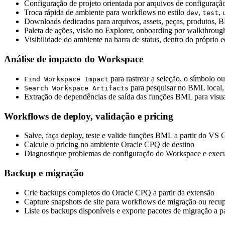
Configuração de projeto orientada por arquivos de configuração,
Troca rápida de ambiente para workflows no estilo
,
,
dev
test
Downloads dedicados para arquivos, assets, peças, produtos, BM
Paleta de ações, visão no Explorer, onboarding por walkthrou
Visibilidade do ambiente na barra de status, dentro do próprio e
Análise de impacto do Workspace
para rastrear a seleção, o símbolo o
Find Workspace Impact
para pesquisar no BML local, 
Search Workspace Artifacts
Extração de dependências de saída das funções BML para visua
Workflows de deploy, validação e pricing
Salve, faça deploy, teste e valide funções BML a partir do VS
Calcule o pricing no ambiente Oracle CPQ de destino
Diagnostique problemas de configuração do Workspace e execu
Backup e migração
Crie backups completos do Oracle CPQ a partir da extensão
Capture snapshots de site para workflows de migração ou recu
Liste os backups disponíveis e exporte pacotes de migração a 