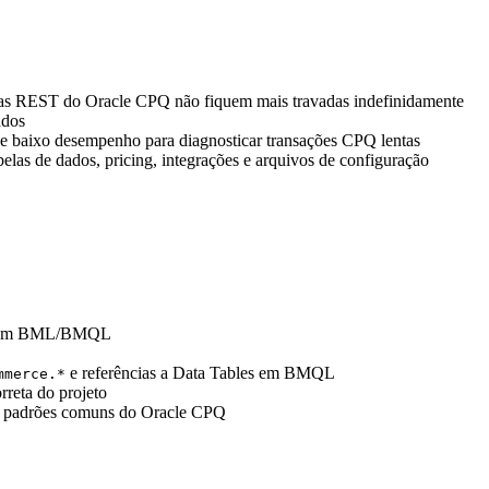
adas REST do Oracle CPQ não fiquem mais travadas indefinidamente
ados
de baixo desempenho para diagnosticar transações CPQ lentas
as de dados, pricing, integrações e arquivos de configuração
rio com BML/BMQL
e referências a Data Tables em BMQL
mmerce.*
rreta do projeto
ara padrões comuns do Oracle CPQ