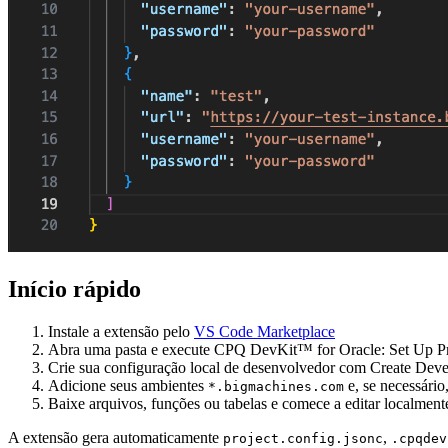
Início rápido
Instale
a extensão pelo
VS Code Marketplace
Abra
uma pasta e execute
CPQ DevKit™ for Oracle: Set Up Pr
Crie
sua configuração local de desenvolvedor com
Create Deve
Adicione
seus ambientes
e, se necessári
*.bigmachines.com
Baixe
arquivos, funções ou tabelas e comece a editar localment
A extensão gera automaticamente
,
project.config.jsonc
.cpqdev