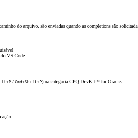
 caminho do arquivo, são enviadas quando as completions são solicitada
uisável
r do VS Code
/
) na categoria
CPQ DevKit™ for Oracle
.
ift+P
Cmd+Shift+P
icação