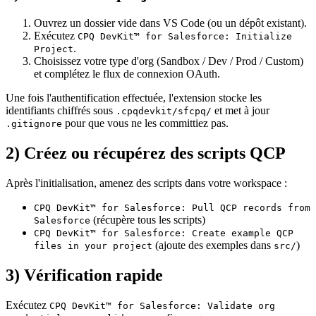
Ouvrez un dossier vide dans VS Code (ou un dépôt existant).
Exécutez
CPQ DevKit™ for Salesforce: Initialize
.
Project
Choisissez votre type d'org (Sandbox / Dev / Prod / Custom)
et complétez le flux de connexion OAuth.
Une fois l'authentification effectuée, l'extension stocke les
identifiants chiffrés sous
et met à jour
.cpqdevkit/sfcpq/
pour que vous ne les committiez pas.
.gitignore
2) Créez ou récupérez des scripts QCP
Après l'initialisation, amenez des scripts dans votre workspace :
CPQ DevKit™ for Salesforce: Pull QCP records from
(récupère tous les scripts)
Salesforce
CPQ DevKit™ for Salesforce: Create example QCP
(ajoute des exemples dans
)
files in your project
src/
3) Vérification rapide
Exécutez
CPQ DevKit™ for Salesforce: Validate org