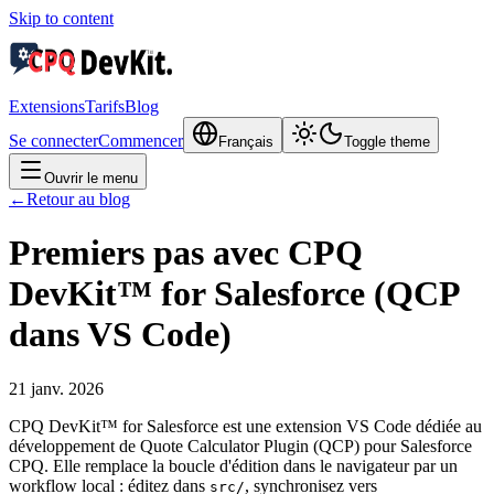
Skip to content
Extensions
Tarifs
Blog
Se connecter
Commencer
Français
Toggle theme
Ouvrir le menu
←
Retour au blog
Premiers pas avec CPQ
DevKit™ for Salesforce (QCP
dans VS Code)
21 janv. 2026
CPQ DevKit™ for Salesforce est une extension VS Code dédiée au
développement de
Quote Calculator Plugin (QCP) pour Salesforce
CPQ
. Elle remplace la boucle d'édition dans le navigateur par un
workflow local : éditez dans
, synchronisez vers
src/