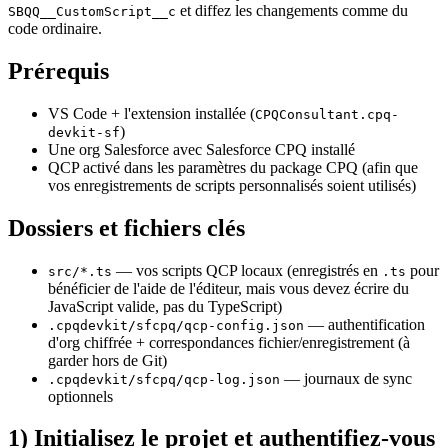
et diffez les changements comme du
SBQQ__CustomScript__c
code ordinaire.
Prérequis
VS Code + l'extension installée (
CPQConsultant.cpq-
)
devkit-sf
Une org Salesforce avec
Salesforce CPQ installé
QCP activé dans les paramètres du package CPQ (afin que
vos enregistrements de scripts personnalisés soient utilisés)
Dossiers et fichiers clés
— vos scripts QCP locaux (enregistrés en
pour
src/*.ts
.ts
bénéficier de l'aide de l'éditeur, mais vous devez écrire du
JavaScript valide
, pas du TypeScript)
— authentification
.cpqdevkit/sfcpq/qcp-config.json
d'org chiffrée + correspondances fichier/enregistrement (à
garder hors de Git)
— journaux de sync
.cpqdevkit/sfcpq/qcp-log.json
optionnels
1) Initialisez le projet et authentifiez-vous